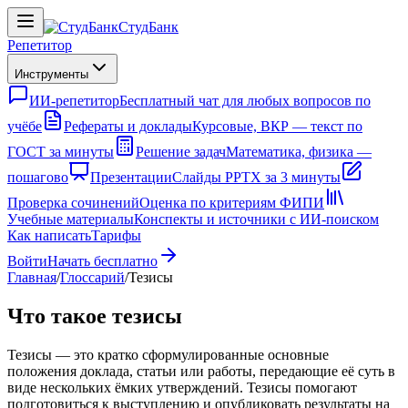
СтудБанк
Репетитор
Инструменты
ИИ-репетитор
Бесплатный чат для любых вопросов по
учёбе
Рефераты и доклады
Курсовые, ВКР — текст по
ГОСТ за минуты
Решение задач
Математика, физика —
пошагово
Презентации
Слайды PPTX за 3 минуты
Проверка сочинений
Оценка по критериям ФИПИ
Учебные материалы
Конспекты и источники с ИИ-поиском
Как написать
Тарифы
Войти
Начать бесплатно
Главная
/
Глоссарий
/
Тезисы
Что такое тезисы
Тезисы — это кратко сформулированные основные
положения доклада, статьи или работы, передающие её суть в
виде нескольких ёмких утверждений. Тезисы помогают
подготовиться к выступлению и опубликовать результаты на