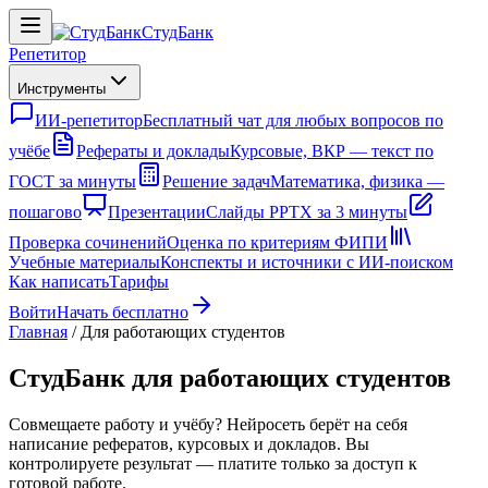
СтудБанк
Репетитор
Инструменты
ИИ-репетитор
Бесплатный чат для любых вопросов по
учёбе
Рефераты и доклады
Курсовые, ВКР — текст по
ГОСТ за минуты
Решение задач
Математика, физика —
пошагово
Презентации
Слайды PPTX за 3 минуты
Проверка сочинений
Оценка по критериям ФИПИ
Учебные материалы
Конспекты и источники с ИИ-поиском
Как написать
Тарифы
Войти
Начать бесплатно
Главная
/
Для работающих студентов
СтудБанк для работающих студентов
Совмещаете работу и учёбу? Нейросеть берёт на себя
написание рефератов, курсовых и докладов. Вы
контролируете результат — платите только за доступ к
готовой работе.