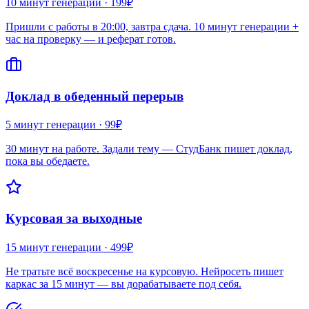
10 минут
генерации ·
199₽
Пришли с работы в 20:00, завтра сдача. 10 минут генерации +
час на проверку — и реферат готов.
Доклад в обеденный перерыв
5 минут
генерации ·
99₽
30 минут на работе. Задали тему — СтудБанк пишет доклад,
пока вы обедаете.
Курсовая за выходные
15 минут
генерации ·
499₽
Не тратьте всё воскресенье на курсовую. Нейросеть пишет
каркас за 15 минут — вы дорабатываете под себя.