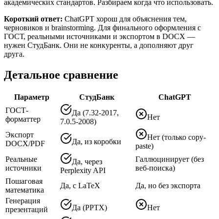
академических стандартов. Разбираем когда что использовать.
Короткий ответ:
ChatGPT хорош для объяснения тем,
черновиков и brainstorming. Для финального оформления с
ГОСТ, реальными источниками и экспортом в DOCX —
нужен СтудБанк. Они не конкуренты, а дополняют друг
друга.
Детальное сравнение
Параметр
СтудБанк
ChatGPT
ГОСТ-
Да (7.32-2017,
Нет
форматтер
7.0.5-2008)
Экспорт
Нет (только copy-
Да, из коробки
DOCX/PDF
paste)
Реальные
Галлюцинирует (без
Да, через
источники
веб-поиска)
Perplexity API
Пошаговая
Да, с LaTeX
Да, но без экспорта
математика
Генерация
Да (PPTX)
Нет
презентаций