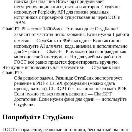
поиска (без плагина Browsing) придумывает
несуществующие книги, статьи и авторов. СтудБанк
использует Perplexity API для поиска реальных
источников с проверкой существования через DOI и
ISBN.
ChatGPT Plus стоит 1800₽/мес. Это выгоднее СтудБанка?
Зависит от частоты использования. Если нужна 1 работа
в месяц — СтудБанк от 99₽ выгоднее. Если активно
используете AI для чата, кода, анализа и дополнительно
для 5+ работ — ChatGPT Plus может быть оправдан как
многоцелевой инструмент. Но для учебных работ по
ГОСТ всё равно придётся форматировать вручную.
Что лучше использовать для математики — СтудБанк или
ChatGPT?
Оба решают задачи. Разница: СтудБанк экспортирует
решение в PDF с LaTeX-формулами (можно сдать
преподавателю), ChatGPT без плагинов не создаёт PDF.
Если нужно только понять решение — ChatGPT
достаточен. Если нужен файл для сдачи — используйте
СтудБанк.
Попробуйте СтудБанк
ГОСТ-оформление, реальные источники, бесплатный экспорт