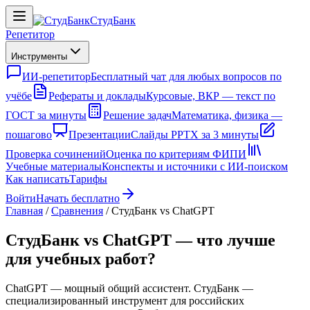
СтудБанк
Репетитор
Инструменты
ИИ-репетитор
Бесплатный чат для любых вопросов по
учёбе
Рефераты и доклады
Курсовые, ВКР — текст по
ГОСТ за минуты
Решение задач
Математика, физика —
пошагово
Презентации
Слайды PPTX за 3 минуты
Проверка сочинений
Оценка по критериям ФИПИ
Учебные материалы
Конспекты и источники с ИИ-поиском
Как написать
Тарифы
Войти
Начать бесплатно
Главная
/
Сравнения
/
СтудБанк vs ChatGPT
СтудБанк vs ChatGPT — что лучше
для учебных работ?
ChatGPT — мощный общий ассистент. СтудБанк —
специализированный инструмент для российских