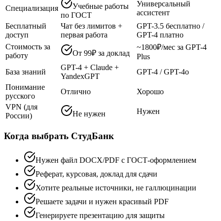
Универсальный
Учебные работы
Специализация
ассистент
по ГОСТ
Бесплатный
Чат без лимитов +
GPT-3.5 бесплатно /
доступ
первая работа
GPT-4 платно
Стоимость за
~1800₽/мес за GPT-4
От 99₽ за доклад
работу
Plus
GPT-4 + Claude +
База знаний
GPT-4 / GPT-4o
YandexGPT
Понимание
Отлично
Хорошо
русского
VPN (для
Нужен
Не нужен
России)
Когда выбрать СтудБанк
Нужен файл DOCX/PDF с ГОСТ-оформлением
Реферат, курсовая, доклад для сдачи
Хотите реальные источники, не галлюцинации
Решаете задачи и нужен красивый PDF
Генерируете презентацию для защиты