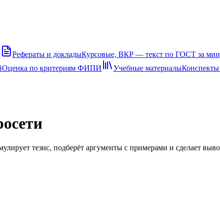
е
Рефераты и доклады
Курсовые, ВКР — текст по ГОСТ за ми
й
Оценка по критериям ФИПИ
Учебные материалы
Конспекты
росети
улирует тезис, подберёт аргументы с примерами и сделает выво