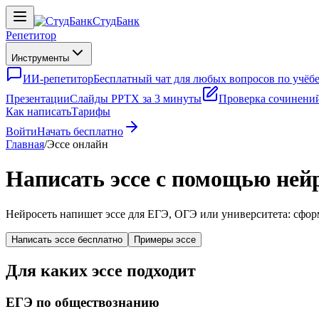
СтудБанк
Репетитор
Инструменты
ИИ-репетитор
Бесплатный чат для любых вопросов по учёб
Презентации
Слайды PPTX за 3 минуты
Проверка сочинени
Как написать
Тарифы
Войти
Начать бесплатно
Главная
/
Эссе онлайн
Написать эссе с помощью ней
Нейросеть напишет эссе для ЕГЭ, ОГЭ или университета: сформ
Написать эссе бесплатно
Примеры эссе
Для каких эссе подходит
ЕГЭ по обществознанию