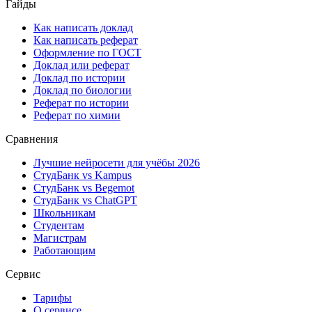
Гайды
Как написать доклад
Как написать реферат
Оформление по ГОСТ
Доклад или реферат
Доклад по истории
Доклад по биологии
Реферат по истории
Реферат по химии
Сравнения
Лучшие нейросети для учёбы 2026
СтудБанк vs Kampus
СтудБанк vs Begemot
СтудБанк vs ChatGPT
Школьникам
Студентам
Магистрам
Работающим
Сервис
Тарифы
О сервисе