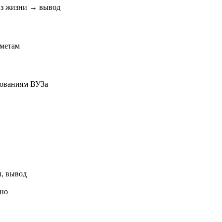
из жизни → вывод
дметам
бованиям ВУЗа
ы, вывод
но