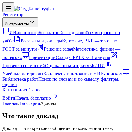
СтудБанк
Репетитор
Инструменты
ИИ-репетитор
Бесплатный чат для любых вопросов по
учёбе
Рефераты и доклады
Курсовые, ВКР — текст по
ГОСТ за минуты
Решение задач
Математика, физика —
пошагово
Презентации
Слайды PPTX за 3 минуты
Проверка сочинений
Оценка по критериям ФИПИ
Учебные материалы
Конспекты и источники с ИИ-поиском
Библиотека работ
Поиск по словам и по смыслу, фильтры,
оценки
Как написать
Тарифы
Войти
Начать бесплатно
Главная
/
Глоссарий
/
Доклад
Что такое доклад
Доклад — это краткое сообщение по конкретной теме,