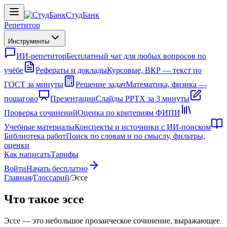
СтудБанк
Репетитор
Инструменты
ИИ-репетитор
Бесплатный чат для любых вопросов по
учёбе
Рефераты и доклады
Курсовые, ВКР — текст по
ГОСТ за минуты
Решение задач
Математика, физика —
пошагово
Презентации
Слайды PPTX за 3 минуты
Проверка сочинений
Оценка по критериям ФИПИ
Учебные материалы
Конспекты и источники с ИИ-поиском
Библиотека работ
Поиск по словам и по смыслу, фильтры,
оценки
Как написать
Тарифы
Войти
Начать бесплатно
Главная
/
Глоссарий
/
Эссе
Что такое эссе
Эссе — это небольшое прозаическое сочинение, выражающее