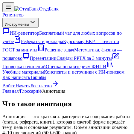
СтудБанк
Репетитор
Инструменты
ИИ-репетитор
Бесплатный чат для любых вопросов по
учёбе
Рефераты и доклады
Курсовые, ВКР — текст по
ГОСТ за минуты
Решение задач
Математика, физика —
пошагово
Презентации
Слайды PPTX за 3 минуты
Проверка сочинений
Оценка по критериям ФИПИ
Учебные материалы
Конспекты и источники с ИИ-поиском
Как написать
Тарифы
Войти
Начать бесплатно
Главная
/
Глоссарий
/
Аннотация
Что такое аннотация
Аннотация — это краткая характеристика содержания работы
(статьи, реферата, книги), которая в сжатой форме передаёт
тему, цель и основные результаты. Объём аннотации обычно
4–10 предложений (500–600 знаков).