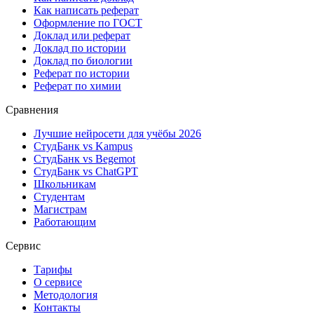
Как написать реферат
Оформление по ГОСТ
Доклад или реферат
Доклад по истории
Доклад по биологии
Реферат по истории
Реферат по химии
Сравнения
Лучшие нейросети для учёбы 2026
СтудБанк vs Kampus
СтудБанк vs Begemot
СтудБанк vs ChatGPT
Школьникам
Студентам
Магистрам
Работающим
Сервис
Тарифы
О сервисе
Методология
Контакты