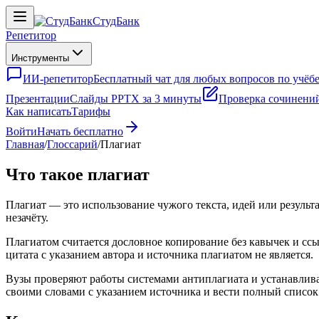
СтудБанк
Репетитор
Инструменты
ИИ-репетитор
Бесплатный чат для любых вопросов по учёб
Презентации
Слайды PPTX за 3 минуты
Проверка сочинени
Как написать
Тарифы
Войти
Начать бесплатно
Главная
/
Глоссарий
/
Плагиат
Что такое плагиат
Плагиат — это использование чужого текста, идей или результ
незачёту.
Плагиатом считается дословное копирование без кавычек и ссы
цитата с указанием автора и источника плагиатом не является.
Вузы проверяют работы системами антиплагиата и устанавлива
своими словами с указанием источника и вести полный список