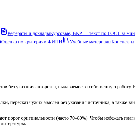
е
Рефераты и доклады
Курсовые, ВКР — текст по ГОСТ за ми
й
Оценка по критериям ФИПИ
Учебные материалы
Конспекты
атов без указания авторства, выдаваемое за собственную работу.
лки, пересказ чужих мыслей без указания источника, а также з
ют порог оригинальности (часто 70–80%). Чтобы избежать плаг
 литературы.