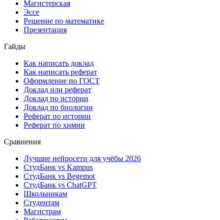
Магистерская
Эссе
Решение по математике
Презентация
Гайды
Как написать доклад
Как написать реферат
Оформление по ГОСТ
Доклад или реферат
Доклад по истории
Доклад по биологии
Реферат по истории
Реферат по химии
Сравнения
Лучшие нейросети для учёбы 2026
СтудБанк vs Kampus
СтудБанк vs Begemot
СтудБанк vs ChatGPT
Школьникам
Студентам
Магистрам