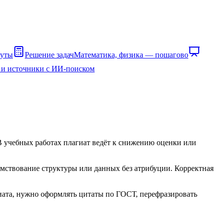
нуты
Решение задач
Математика, физика — пошагово
 и источники с ИИ-поиском
 В учебных работах плагиат ведёт к снижению оценки или
аимствование структуры или данных без атрибуции. Корректная
иата, нужно оформлять цитаты по ГОСТ, перефразировать