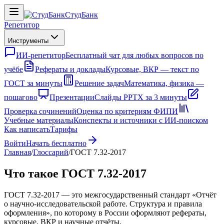
СтудБанк
Репетитор
Инструменты
ИИ-репетитор
Бесплатный чат для любых вопросов по
учёбе
Рефераты и доклады
Курсовые, ВКР — текст по
ГОСТ за минуты
Решение задач
Математика, физика —
пошагово
Презентации
Слайды PPTX за 3 минуты
Проверка сочинений
Оценка по критериям ФИПИ
Учебные материалы
Конспекты и источники с ИИ-поиском
Как написать
Тарифы
Войти
Начать бесплатно
Главная
/
Глоссарий
/
ГОСТ 7.32-2017
Что такое ГОСТ 7.32-2017
ГОСТ 7.32-2017 — это межгосударственный стандарт «Отчёт
о научно-исследовательской работе. Структура и правила
оформления», по которому в России оформляют рефераты,
курсовые, ВКР и научные отчёты.